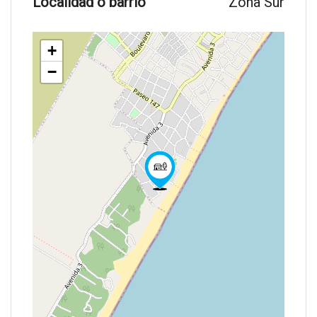
Localidad o barrio
Zona Sur
+
−