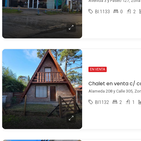
Avenida 3 y Paseo 127, Zona S
BI.1133
0
2
EN VENTA
Chalet en venta c/ 
Alameda 208 y Calle 305, Zona
BI1132
2
1