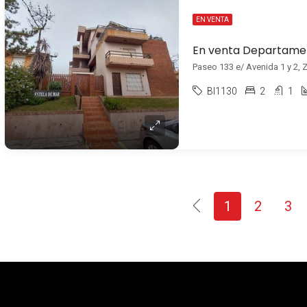
EN VENTA
Paseo 133 e/ Avenida 1 y 2, Z
BI1130
2
1
1
2
3