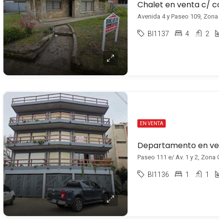
Chalet en venta c/ 
Avenida 4 y Paseo 109, Zona C
BI1137
4
2
EN VENTA
Paseo 111 e/ Av. 1 y 2, Zona C
BI1136
1
1