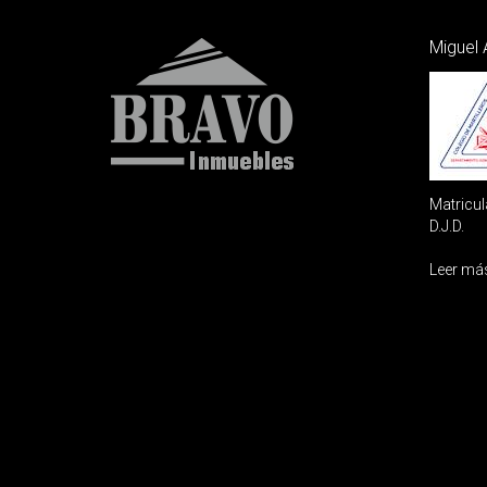
Miguel 
Matricul
D.J.D.
Leer má