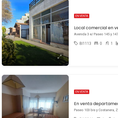
EN VENTA
Avenida 3 e/ Paseo 145 y 147,
BI1113
0
1
EN VENTA
Paseo 103 bis y Costanera, Zo