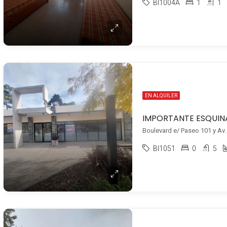
BI1004A
1
1
EN ALQUILER
Boulevard e/ Paseo 101 y Av. 
BI1051
0
5