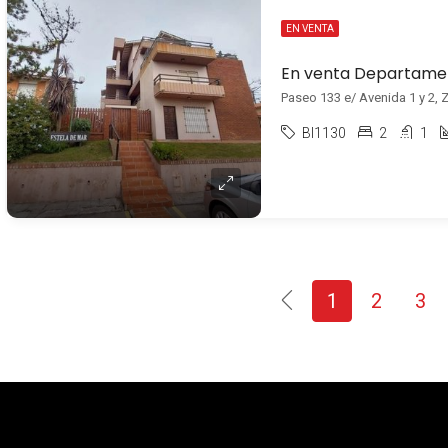
EN VENTA
Paseo 133 e/ Avenida 1 y 2, Z
BI1130
2
1
1
2
3