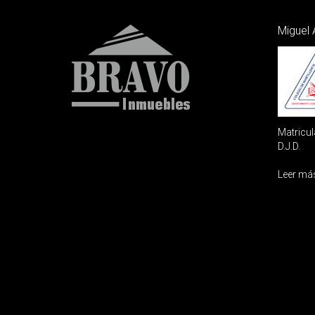
Miguel 
Matricul
D.J.D.
Leer má