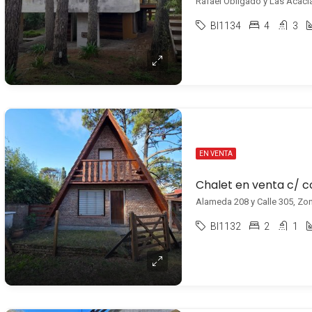
Rafael Obligado y Las Acaci
BI1134
4
3
EN VENTA
Chalet en venta c/ 
Alameda 208 y Calle 305, Zona
BI1132
2
1