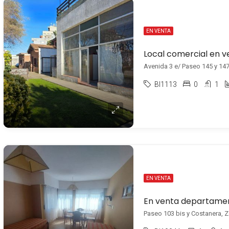
EN VENTA
Avenida 3 e/ Paseo 145 y 147,
BI1113
0
1
EN VENTA
Paseo 103 bis y Costanera, Zo