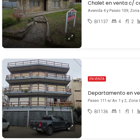
Chalet en venta c/ 
Avenida 4 y Paseo 109, Zona C
BI1137
4
2
EN VENTA
Paseo 111 e/ Av. 1 y 2, Zona C
BI1136
1
1