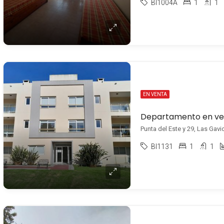
BI1004A
1
1
EN VENTA
Punta del Este y 29, Las Gavi
BI1131
1
1