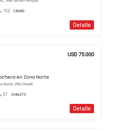
as, , Mar de las Pampas
152
CASAS
Detalle
USD 75.000
cochera en Zona Norte
 Norte, Villa Gesell
57
CHALETS
Detalle