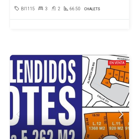
BI1115
3
2
66.50
CHALETS
EN VENTA