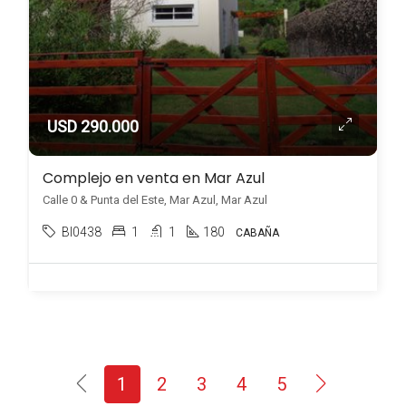
USD 290.000
Complejo en venta en Mar Azul
Calle 0 & Punta del Este, Mar Azul, Mar Azul
BI0438
1
1
180
CABAÑA
1
2
3
4
5