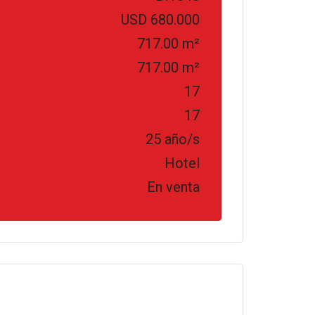
USD 680.000
717.00 m²
717.00 m²
17
17
25 año/s
Hotel
En venta