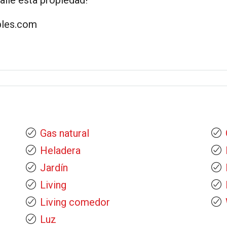
lle esta propiedad!
bles.com
Gas natural
Heladera
Jardín
Living
Living comedor
Luz