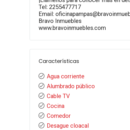
¡Llámenos para conocer más en deta
Tel: 2255477717
Email: oficinapampas@bravoinmue
Bravo Inmuebles
www.bravoinmuebles.com
Características
Agua corriente
Alumbrado público
Cable TV
Cocina
Comedor
Desague cloacal