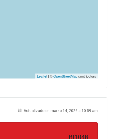
Leaflet
| ©
OpenStreetMap
contributors
Actualizado en marzo 14, 2026 a 10:59 am
BI1048