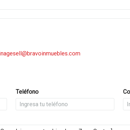
cinagesell@bravoinmuebles.com
Teléfono
Co