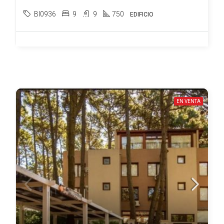
BI0936
9
9
750
EDIFICIO
EN VENTA