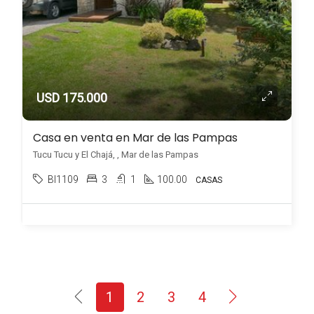
USD 175.000
Casa en venta en Mar de las Pampas
Tucu Tucu y El Chajá, , Mar de las Pampas
BI1109
3
1
100.00
CASAS
1
2
3
4