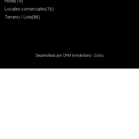
Hotel
(19)
Locales comerciales
(16)
Terreno / Lote
(86)
Desarrollado por
CRM Inmobiliario - 2clics