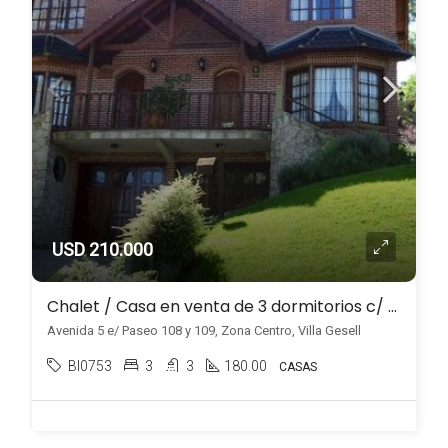
USD 210.000
Chalet / Casa en venta de 3 dormitorios c/ cochera en Zona Centro
Avenida 5 e/ Paseo 108 y 109, Zona Centro, Villa Gesell
BI0753
3
3
180.00
CASAS