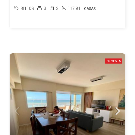
BI1108
3
3
117.81
CASAS
EN VENTA