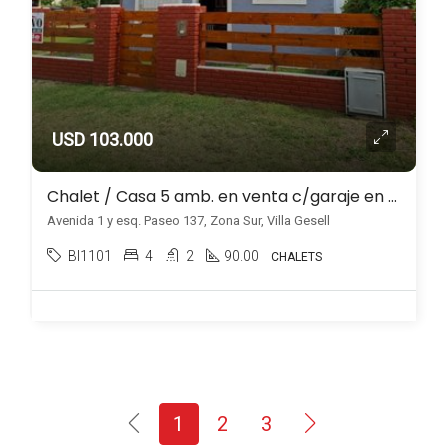
USD 103.000
Chalet / Casa 5 amb. en venta c/garaje en Zona Sur, a mts del mar, Villa Gesell
Avenida 1 y esq. Paseo 137, Zona Sur, Villa Gesell
BI1101
4
2
90.00
CHALETS
1
2
3