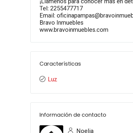
¡Llámenos para conocer más en deta
Tel: 2255477717
Email: oficinapampas@bravoinmue
Bravo Inmuebles
www.bravoinmuebles.com
Características
Luz
Información de contacto
Noelia