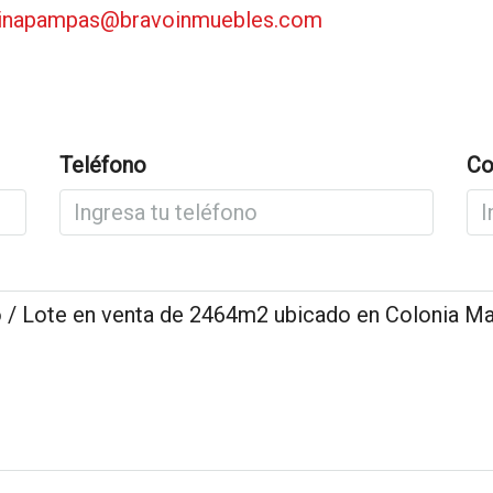
cinapampas@bravoinmuebles.com
Teléfono
Co