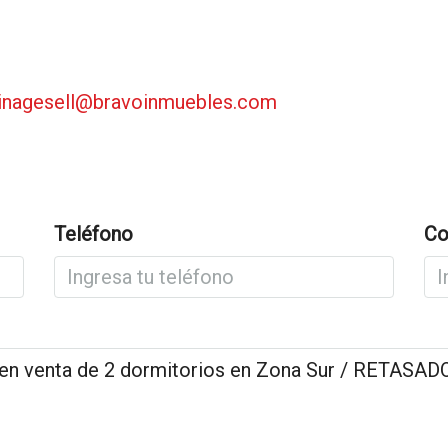
cinagesell@bravoinmuebles.com
Teléfono
Co